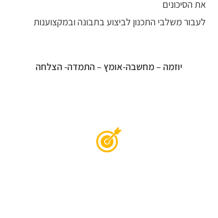
את הסיכונים
לעבור משלבי התכנון לביצוע בתבונה ובמקצוענות
יוזמה – מחשבה-אומץ – התמדה- הצלחה
רוצים להצליח ולהרוויח יותר? לייעוץ ראשוני
ללא התחייבות
השאירו פרטים ונחזור אליכם בהקדם!