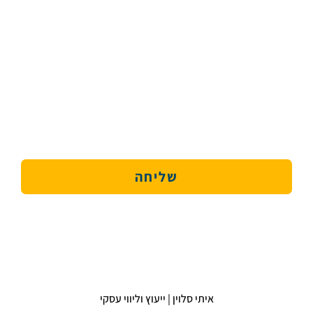
השאירו פרטים ונחזור אליכם בהקדם!
שליחה
איתי סלוין | ייעוץ וליווי עסקי