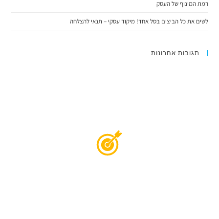
רמת המינוף של העסק
לשים את כל הביצים בסל אחד! מיקוד עסקי – תנאי להצלחה
תגובות אחרונות
רוצים להצליח ולהרוויח יותר? לייעוץ ראשוני
ללא התחייבות